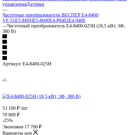
управления
Датчики
—
Частотные преобразователи ВЕСПЕР E4-8400
VF-51
E5-MINI
Е5-8600
Е4-P8402
Е4-9400
—
Частотный преобразователь E4-8400-025Н (18,5 кВт, 3Ф,
380 В)
Артикул:
E4-8400-025Н
53 100
₽
/шт
70 800
₽
-
25
%
Экономия
17 700
₽
Варианты цен