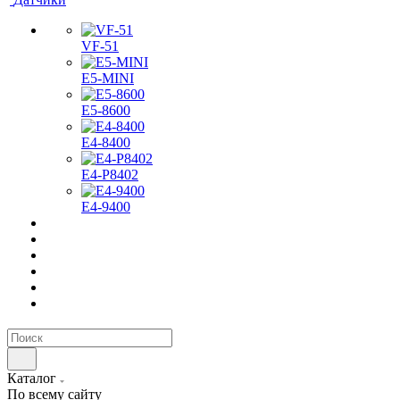
VF-51
E5-MINI
Е5-8600
E4-8400
Е4-P8402
Е4-9400
Каталог
По всему сайту