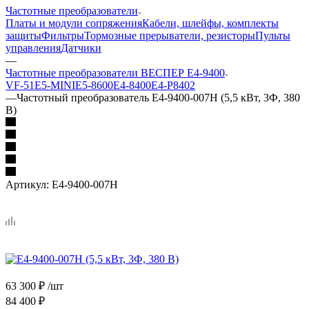
Частотные преобразователи
Платы и модули сопряжения
Кабели, шлейфы, комплекты
защиты
Фильтры
Тормозные прерыватели, резисторы
Пульты
управления
Датчики
—
Частотные преобразователи ВЕСПЕР Е4-9400
VF-51
E5-MINI
Е5-8600
E4-8400
Е4-P8402
—
Частотный преобразователь E4-9400-007H (5,5 кВт, 3Ф, 380
В)
Артикул:
E4-9400-007H
63 300
₽
/шт
84 400
₽