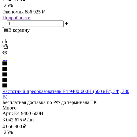
-
25
%
Экономия
686 925
₽
Подробности
В корзину
Частотный преобразователь E4-9400-600H (500 кВт, 3Ф, 380
В)
Бесплатная доставка по РФ до терминала ТК
Много
Арт.: E4-9400-600H
3 042 675
₽
/шт
4 056 900
₽
-
25
%