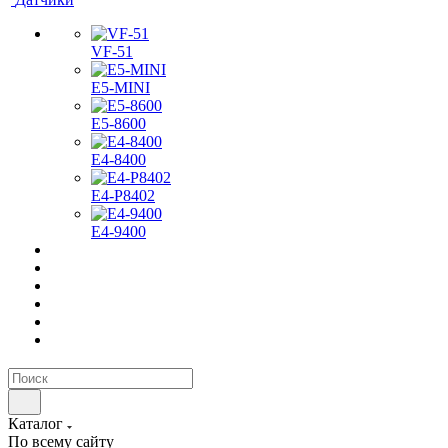
VF-51
E5-MINI
Е5-8600
E4-8400
Е4-P8402
Е4-9400
Каталог
По всему сайту