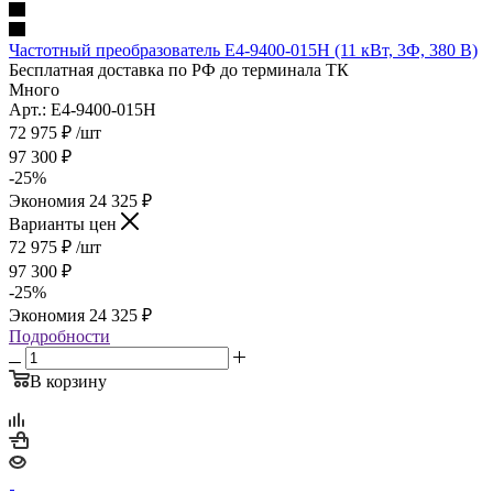
Частотный преобразователь E4-9400-015H (11 кВт, 3Ф, 380 В)
Бесплатная доставка по РФ до терминала ТК
Много
Арт.: E4-9400-015H
72 975
₽
/шт
97 300
₽
-
25
%
Экономия
24 325
₽
Варианты цен
72 975
₽
/шт
97 300
₽
-
25
%
Экономия
24 325
₽
Подробности
В корзину