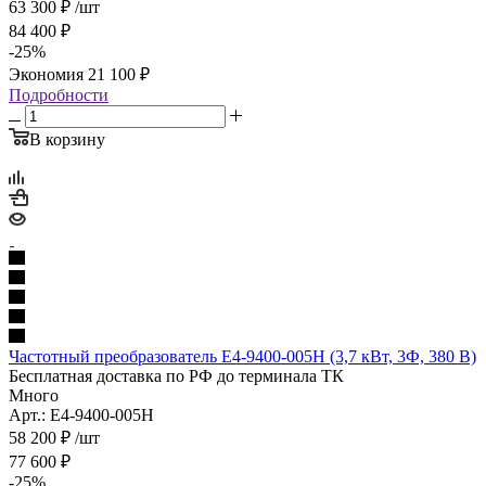
63 300
₽
/шт
84 400
₽
-
25
%
Экономия
21 100
₽
Подробности
В корзину
Частотный преобразователь E4-9400-005H (3,7 кВт, 3Ф, 380 В)
Бесплатная доставка по РФ до терминала ТК
Много
Арт.: E4-9400-005H
58 200
₽
/шт
77 600
₽
-
25
%