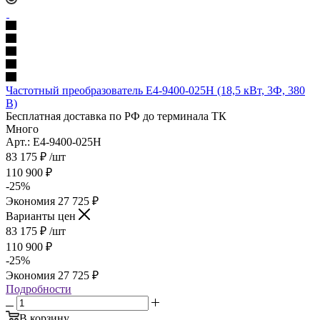
Частотный преобразователь E4-9400-025H (18,5 кВт, 3Ф, 380
В)
Бесплатная доставка по РФ до терминала ТК
Много
Арт.: E4-9400-025H
83 175
₽
/шт
110 900
₽
-
25
%
Экономия
27 725
₽
Варианты цен
83 175
₽
/шт
110 900
₽
-
25
%
Экономия
27 725
₽
Подробности
В корзину