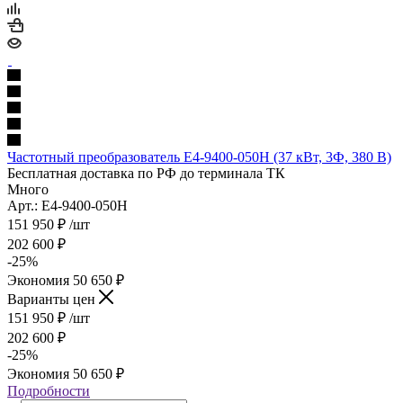
Частотный преобразователь E4-9400-050H (37 кВт, 3Ф, 380 В)
Бесплатная доставка по РФ до терминала ТК
Много
Арт.: E4-9400-050H
151 950
₽
/шт
202 600
₽
-
25
%
Экономия
50 650
₽
Варианты цен
151 950
₽
/шт
202 600
₽
-
25
%
Экономия
50 650
₽
Подробности