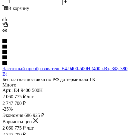
В корзину
Частотный преобразователь E4-9400-500H (400 кВт, 3Ф, 380
В)
Бесплатная доставка по РФ до терминала ТК
Много
Арт.: E4-9400-500H
2 060 775
₽
/шт
2 747 700
₽
-
25
%
Экономия
686 925
₽
Варианты цен
2 060 775
₽
/шт
2 747 700
₽