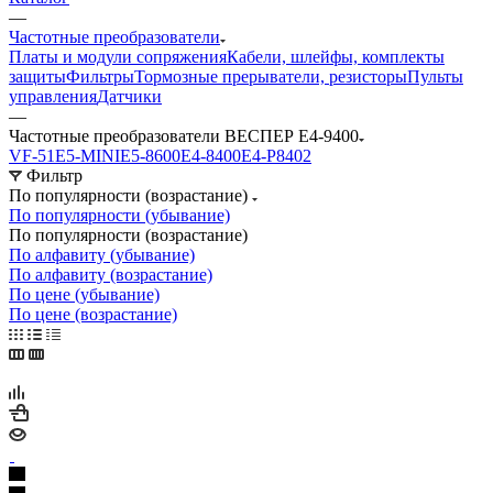
—
Частотные преобразователи
Платы и модули сопряжения
Кабели, шлейфы, комплекты
защиты
Фильтры
Тормозные прерыватели, резисторы
Пульты
управления
Датчики
—
Частотные преобразователи ВЕСПЕР Е4-9400
VF-51
E5-MINI
Е5-8600
E4-8400
Е4-P8402
Фильтр
По популярности (возрастание)
По популярности (убывание)
По популярности (возрастание)
По алфавиту (убывание)
По алфавиту (возрастание)
По цене (убывание)
По цене (возрастание)