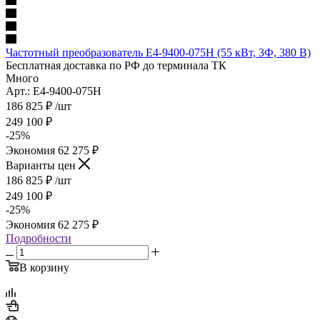
Частотный преобразователь E4-9400-075H (55 кВт, 3Ф, 380 В)
Бесплатная доставка по РФ до терминала ТК
Много
Арт.: E4-9400-075H
186 825
₽
/шт
249 100
₽
-
25
%
Экономия
62 275
₽
Варианты цен
186 825
₽
/шт
249 100
₽
-
25
%
Экономия
62 275
₽
Подробности
В корзину