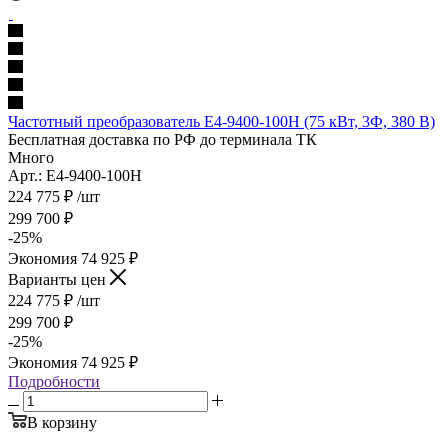
Частотный преобразователь E4-9400-100H (75 кВт, 3Ф, 380 В)
Бесплатная доставка по РФ до терминала ТК
Много
Арт.: E4-9400-100H
224 775
₽
/шт
299 700
₽
-
25
%
Экономия
74 925
₽
Варианты цен
224 775
₽
/шт
299 700
₽
-
25
%
Экономия
74 925
₽
Подробности
В корзину