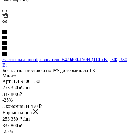
Частотный преобразователь E4-9400-150H (110 кВт, 3Ф, 380
В)
Бесплатная доставка по РФ до терминала ТК
Много
Арт.: E4-9400-150H
253 350
₽
/шт
337 800
₽
-
25
%
Экономия
84 450
₽
Варианты цен
253 350
₽
/шт
337 800
₽
-
25
%