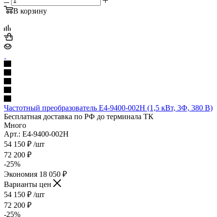
В корзину
Частотный преобразователь E4-9400-002H (1,5 кВт, 3Ф, 380 В)
Бесплатная доставка по РФ до терминала ТК
Много
Арт.: E4-9400-002H
54 150
₽
/шт
72 200
₽
-
25
%
Экономия
18 050
₽
Варианты цен
54 150
₽
/шт
72 200
₽
-
25
%