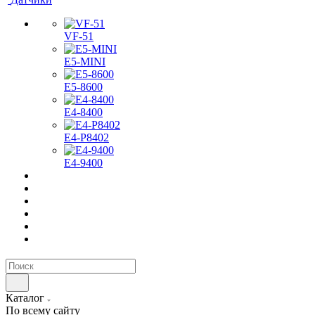
VF-51
E5-MINI
Е5-8600
E4-8400
Е4-P8402
Е4-9400
Каталог
По всему сайту