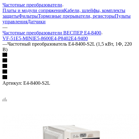
Частотные преобразователи
Платы и модули сопряжения
Кабели, шлейфы, комплекты
защиты
Фильтры
Тормозные прерыватели, резисторы
Пульты
управления
Датчики
—
Частотные преобразователи ВЕСПЕР E4-8400
VF-51
E5-MINI
Е5-8600
Е4-P8402
Е4-9400
—
Частотный преобразователь E4-8400-S2L (1,5 кВт, 1Ф, 220
В)
Артикул:
E4-8400-S2L