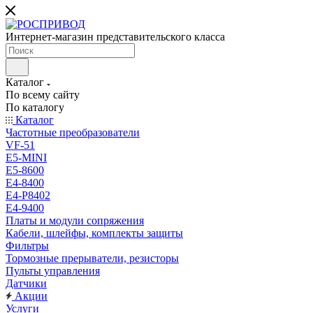
Интернет-магазин представительского класса
Каталог
По всему сайту
По каталогу
Каталог
Частотные преобразователи
VF-51
E5-MINI
Е5-8600
E4-8400
Е4-P8402
Е4-9400
Платы и модули сопряжения
Кабели, шлейфы, комплекты защиты
Фильтры
Тормозные прерыватели, резисторы
Пульты управления
Датчики
Акции
Услуги